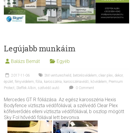
Legújabb munkáim
Balázs Bernát
Egyéb
2017-11-06
3M ventureshield
,
betörésvédelem
,
clear plex
,
dekor
,
épület
,
fényvédelem
,
fólia
,
karosszéria
,
karosszériavédő
,
kővédelem
,
Premium
Protect
,
Steffek Albin
,
szélvédő autó
0 Comment
Mercedes GT R fóliázása. Az egész karosszéria Hexis
Bodyfence víztiszta védőfóliával, a szélvédő Clear Plex
kőfelverődés elleni víztiszta védőfóliával, b oszlop mögött
Sky Fol hővédő fóliával lett bevonva.