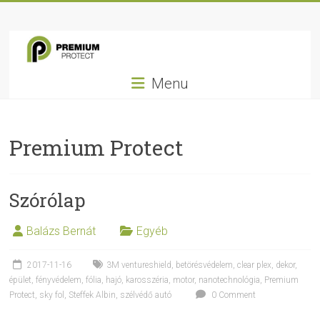
Skip
Premium
to
content
Protect
Menu
Nem
csak
fólia…
Premium Protect
Szórólap
Balázs Bernát
Egyéb
2017-11-16
3M ventureshield
,
betörésvédelem
,
clear plex
,
dekor
,
épület
,
fényvédelem
,
fólia
,
hajó
,
karosszéria
,
motor
,
nanotechnológia
,
Premium
Protect
,
sky fol
,
Steffek Albin
,
szélvédő autó
0 Comment