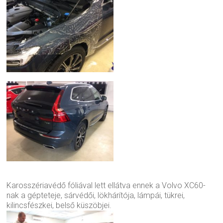
Karosszériavédő fóliával lett ellátva ennek a Volvo XC60-
nak a gépteteje, sárvédői, lökhárítója, lámpái, tükrei,
kilincsfészkei, belső küszöbjei.