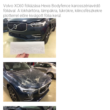
Volvo XC60 fóliázása Hexis Bodyfence karosszériavédő
fóliával. A lökhárítóra, lámpákra, tükrökre, kilincsfészkekre
plotterrel előre kivágott fólia kerül.