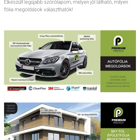
Elkészült legújabb szórólapom, melyen jól látható, milyen
fólia megoldások választhatók!