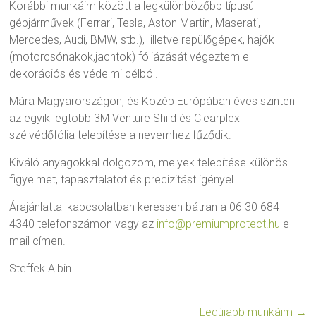
Korábbi munkáim között a legkülönbözőbb típusú
gépjárművek (Ferrari, Tesla, Aston Martin, Maserati,
Mercedes, Audi, BMW, stb.), illetve repülőgépek, hajók
(motorcsónakok,jachtok) fóliázását végeztem el
dekorációs és védelmi célból.
Mára Magyarországon, és Közép Európában éves szinten
az egyik legtöbb 3M Venture Shild és Clearplex
szélvédőfólia telepítése a nevemhez fűződik.
Kiváló anyagokkal dolgozom, melyek telepítése különös
figyelmet, tapasztalatot és precizitást igényel.
Árajánlattal kapcsolatban keressen bátran a 06 30 684-
4340 telefonszámon vagy az
info@premiumprotect.hu
e-
mail címen.
Steffek Albin
Legújabb munkáim
→