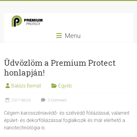
Skip
Premium
to
content
Protect
Menu
Nem
csak
fólia…
Üdvözlöm a Premium Protect
honlapján!
Balázs Bernát
Egyéb
2017-06-26
0 Comment
Cégem karosszériavédő- és szélvédő fóliázással, valamint
épület- és dekorfóliázással foglalkozik és már elérhető a
nanotechnológia is.